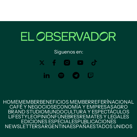
Siguenos en:
HOME
MEMBER
BENEFICIOS MEMBER
REFERÍ
NACIONAL
CAFÉ Y NEGOCIOS
ECONOMÍA Y EMPRESAS
AGRO
BRAND STUDIO
MUNDO
CULTURA Y ESPECTÁCULOS
LIFESTYLE
OPINIÓN
FÚNEBRES
REMATES Y LEGALES
EDICIONES ESPECIALES
PUBLICACIONES
NEWSLETTERS
ARGENTINA
ESPAÑA
ESTADOS UNIDOS