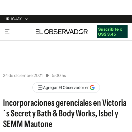
URUGUAY
Suscribite x
URUGUAY
US$ 3,45
ARGENTINA
ESPAÑA
ESTADOS UNIDOS
24 de diciembre 2021
5:00 hs
Agregar El Observador en
Incorporaciones gerenciales en Victoria
´s Secret y Bath & Body Works, Isbel y
SEMM Mautone