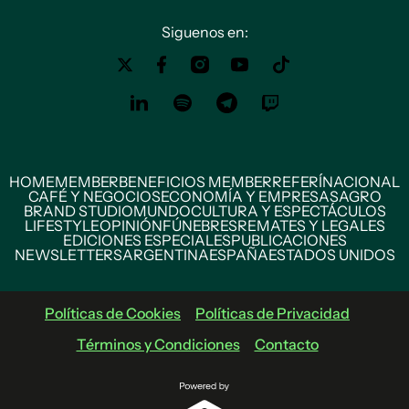
Siguenos en:
HOME
MEMBER
BENEFICIOS MEMBER
REFERÍ
NACIONAL
CAFÉ Y NEGOCIOS
ECONOMÍA Y EMPRESAS
AGRO
BRAND STUDIO
MUNDO
CULTURA Y ESPECTÁCULOS
LIFESTYLE
OPINIÓN
FÚNEBRES
REMATES Y LEGALES
EDICIONES ESPECIALES
PUBLICACIONES
NEWSLETTERS
ARGENTINA
ESPAÑA
ESTADOS UNIDOS
Políticas de Cookies
Políticas de Privacidad
Términos y Condiciones
Contacto