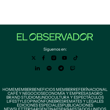
Siguenos en:
HOME
MEMBER
BENEFICIOS MEMBER
REFERÍ
NACIONAL
CAFÉ Y NEGOCIOS
ECONOMÍA Y EMPRESAS
AGRO
BRAND STUDIO
MUNDO
CULTURA Y ESPECTÁCULOS
LIFESTYLE
OPINIÓN
FÚNEBRES
REMATES Y LEGALES
EDICIONES ESPECIALES
PUBLICACIONES
NEWSLETTERS
ARGENTINA
ESPAÑA
ESTADOS UNIDOS