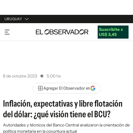
URUGUAY
Suscribite x
URUGUAY
US$ 3,45
ARGENTINA
ESPAÑA
ESTADOS UNIDOS
8 de octubre 2023
5:00 hs
Agregar El Observador en
Inflación, expectativas y libre flotación
del dólar: ¿qué visión tiene el BCU?
Autoridades y técnicos del Banco Central analizaron la orientación de
política monetaria en la coyuntura actual