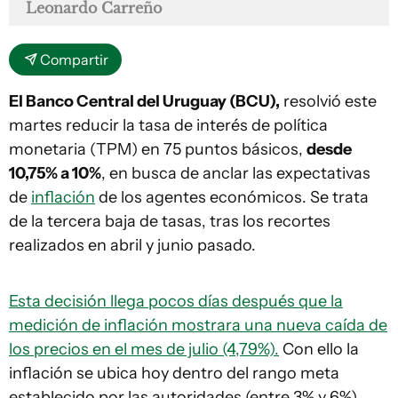
Leonardo Carreño
Compartir
El Banco Central del Uruguay (BCU),
resolvió este
martes reducir la tasa de interés de política
monetaria (TPM) en 75 puntos básicos,
desde
10,75% a 10%
, en busca de anclar las expectativas
de
inflación
de los agentes económicos. Se trata
de la tercera baja de tasas, tras los recortes
realizados en abril y junio pasado.
Esta decisión llega pocos días después que la
medición de inflación mostrara una nueva caída de
los precios en el mes de julio (4,79%).
Con ello la
inflación se ubica hoy dentro del rango meta
establecido por las autoridades (entre 3% y 6%).