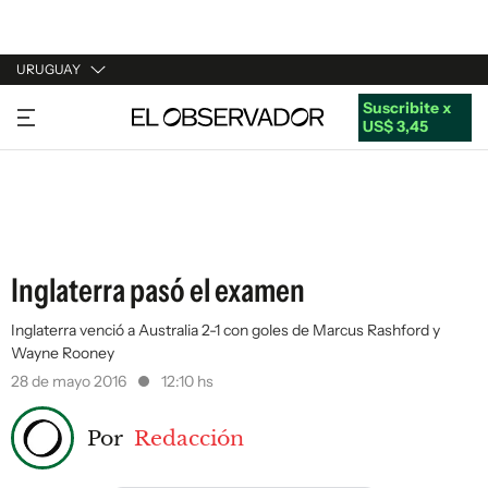
URUGUAY
Suscribite x
URUGUAY
US$ 3,45
ARGENTINA
ESPAÑA
ESTADOS UNIDOS
Inglaterra pasó el examen
Inglaterra venció a Australia 2-1 con goles de Marcus Rashford y
Wayne Rooney
28 de mayo 2016
12:10 hs
Por
Redacción