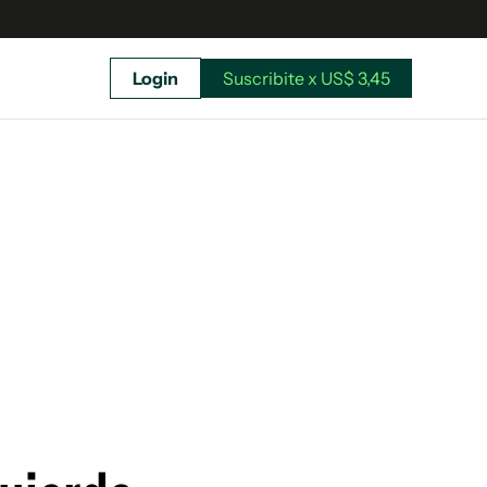
Login
Suscribite x US$ 3,45
uscríbete ahora a El Observador y elegí hasta
donde llegar.
Suscribite x US$ 3,45