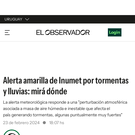
URUGUAY
URUGUAY
Login
ARGENTINA
ESPAÑA
ESTADOS UNIDOS
Alerta amarilla de Inumet por tormentas
y lluvias: mirá dónde
La alerta meteorológica responde a una "perturbación atmosférica
asociada a masa de aire húmeda e inestable que afecta el
país generando tormentas, algunas puntualmente muy fuertes"
23 de febrero 2024
18:07 hs