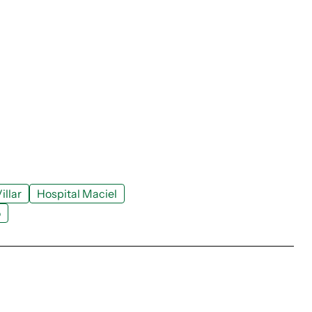
illar
Hospital Maciel
o