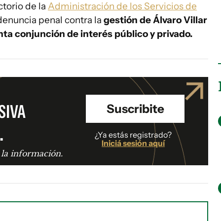
ctorio de la
Administración de los Servicios de
denuncia penal contra la
gestión de Álvaro Villar
ta conjunción de interés público y privado.
SIVA
Suscribite
.
¿Ya estás registrado?
Iniciá sesión aquí
 la información.