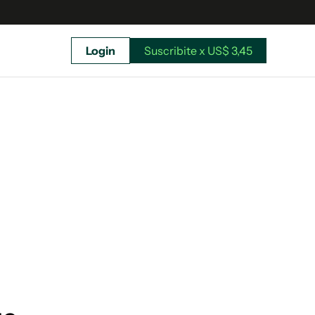
Login
Suscribite x US$ 3,45
uscríbete ahora a El Observador y elegí hasta
donde llegar.
Suscribite x US$ 3,45