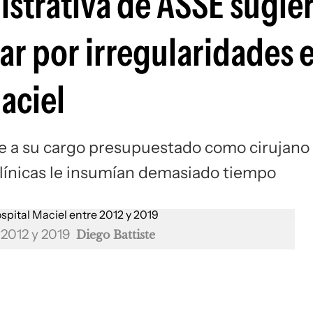
istrativa de ASSE sugie
lar por irregularidades 
aciel
e a su cargo presupuestado como cirujano
línicas le insumían demasiado tiempo
e 2012 y 2019
Diego Battiste