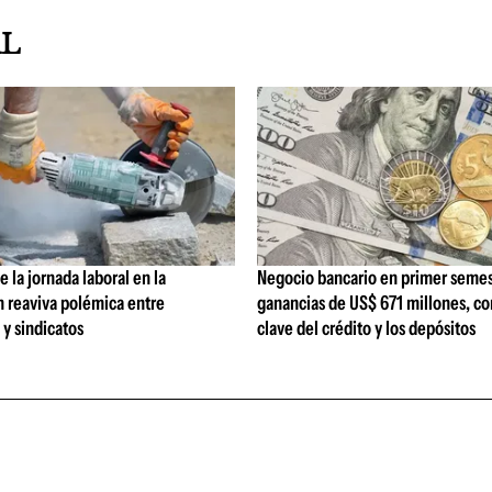
AL
 la jornada laboral en la
Negocio bancario en primer semes
n reaviva polémica entre
ganancias de US$ 671 millones, c
y sindicatos
clave del crédito y los depósitos