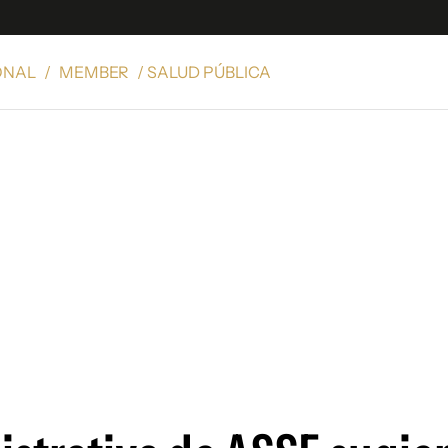
ONAL
/
MEMBER
/ SALUD PÚBLICA
e
S
n
es
Siguenos en:
 y Legales
es especiales
ciones
ters
ina
 Unidos