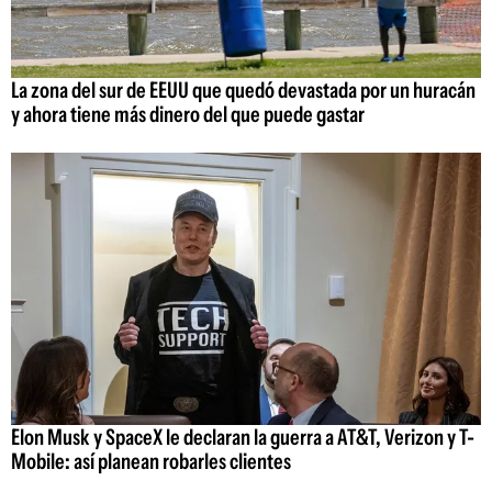
La zona del sur de EEUU que quedó devastada por un huracán
y ahora tiene más dinero del que puede gastar
Elon Musk y SpaceX le declaran la guerra a AT&T, Verizon y T-
Mobile: así planean robarles clientes