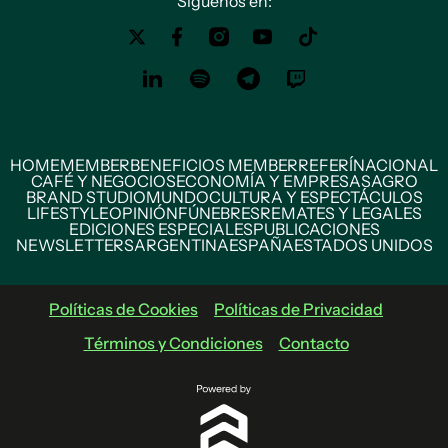
Siguenos en:
HOME
MEMBER
BENEFICIOS MEMBER
REFERÍ
NACIONAL
CAFÉ Y NEGOCIOS
ECONOMÍA Y EMPRESAS
AGRO
BRAND STUDIO
MUNDO
CULTURA Y ESPECTÁCULOS
LIFESTYLE
OPINIÓN
FÚNEBRES
REMATES Y LEGALES
EDICIONES ESPECIALES
PUBLICACIONES
NEWSLETTERS
ARGENTINA
ESPAÑA
ESTADOS UNIDOS
Políticas de Cookies
Políticas de Privacidad
Términos y Condiciones
Contacto