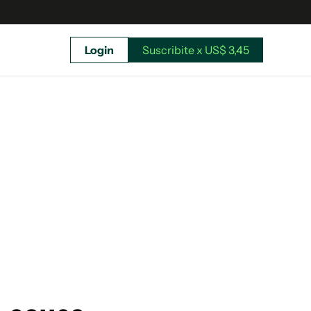
Login
Suscribite x US$ 3,45
uscríbete ahora a El Observador y elegí hasta
donde llegar.
Suscribite x US$ 3,45