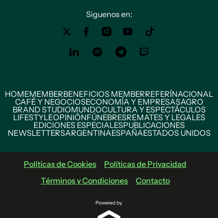
Siguenos en:
HOME
MEMBER
BENEFICIOS MEMBER
REFERÍ
NACIONAL
CAFÉ Y NEGOCIOS
ECONOMÍA Y EMPRESAS
AGRO
BRAND STUDIO
MUNDO
CULTURA Y ESPECTÁCULOS
LIFESTYLE
OPINIÓN
FÚNEBRES
REMATES Y LEGALES
EDICIONES ESPECIALES
PUBLICACIONES
NEWSLETTERS
ARGENTINA
ESPAÑA
ESTADOS UNIDOS
Políticas de Cookies
Políticas de Privacidad
Términos y Condiciones
Contacto