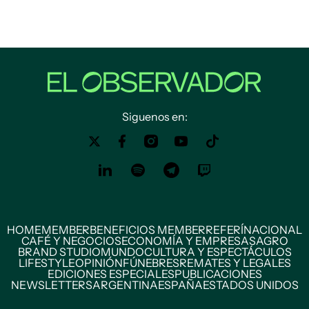
Siguenos en:
HOME
MEMBER
BENEFICIOS MEMBER
REFERÍ
NACIONAL
CAFÉ Y NEGOCIOS
ECONOMÍA Y EMPRESAS
AGRO
BRAND STUDIO
MUNDO
CULTURA Y ESPECTÁCULOS
LIFESTYLE
OPINIÓN
FÚNEBRES
REMATES Y LEGALES
EDICIONES ESPECIALES
PUBLICACIONES
NEWSLETTERS
ARGENTINA
ESPAÑA
ESTADOS UNIDOS