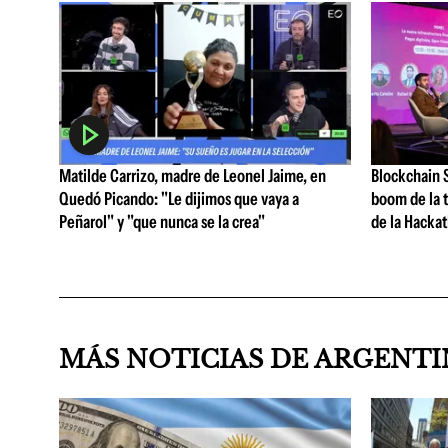
Matilde Carrizo, madre de Leonel Jaime, en
Blockchain S
Quedó Picando: "Le dijimos que vaya a
boom de la t
Peñarol" y "que nunca se la crea"
de la Hacka
MÁS NOTICIAS DE ARGENT