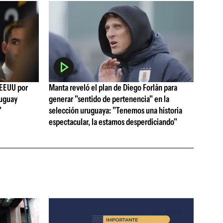
 EEUU por
Manta reveló el plan de Diego Forlán para
ruguay
generar "sentido de pertenencia" en la
"
selección uruguaya: "Tenemos una historia
espectacular, la estamos desperdiciando"