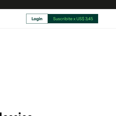
Login
Suscribite x US$ 3,45
uscríbete ahora a El Observador y elegí hasta
donde llegar.
Suscribite x US$ 3,45