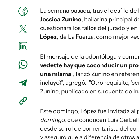
La semana pasada, tras el desfile d
Jessica Zunino
, bailarina principa
cuestionara los fallos del jurado y en 
López
, de La Fuerza, como mejor ve
El mensaje de la odontóloga y comun
vedette hay que coconducir un pro
una misma
", lanzó Zunino en refere
incluyo)", agregó. "Otro requisito, '
Zunino, publicado en su cuenta de I
Este domingo, López fue invitada al
doming
o, que conducen Luis Carballo
desde su rol de comentarista del co
y aseguró que a diferencia de otros 