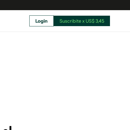
Login
Suscribite x US$ 3,45
uscríbete ahora a El Observador y elegí hasta
donde llegar.
Suscribite x US$ 3,45