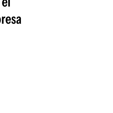
 el
resa