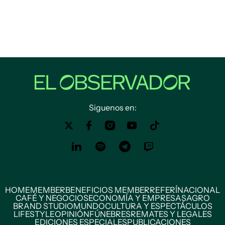
Siguenos en:
HOME
MEMBER
BENEFICIOS MEMBER
REFERÍ
NACIONAL
CAFÉ Y NEGOCIOS
ECONOMÍA Y EMPRESAS
AGRO
BRAND STUDIO
MUNDO
CULTURA Y ESPECTÁCULOS
LIFESTYLE
OPINIÓN
FÚNEBRES
REMATES Y LEGALES
EDICIONES ESPECIALES
PUBLICACIONES