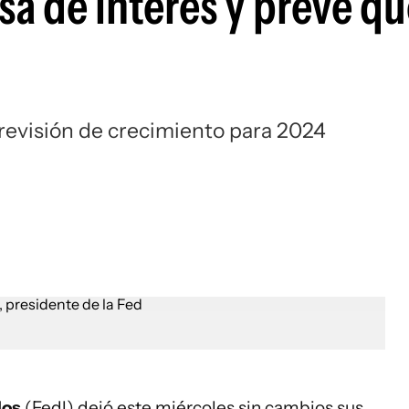
sa de interés y prevé q
previsión de crecimiento para 2024
dos
(Fedl) dejó este miércoles sin cambios sus