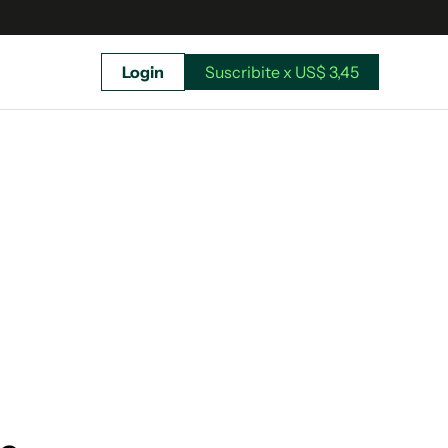
Login
Suscribite x US$ 3,45
uscríbete ahora a El Observador y elegí hasta
donde llegar.
Suscribite x US$ 3,45