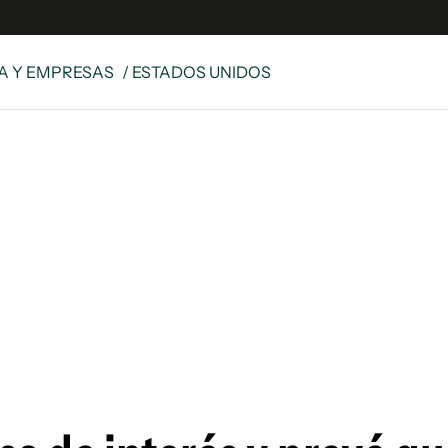
A Y EMPRESAS
/ ESTADOS UNIDOS
e
S
n
es
Siguenos en:
 y Legales
es especiales
ciones
ters
ina
 Unidos