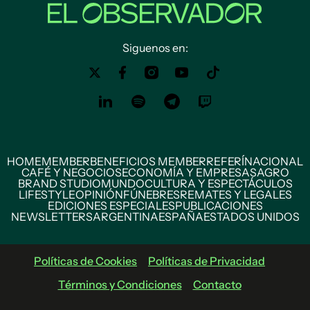
Siguenos en:
HOME
MEMBER
BENEFICIOS MEMBER
REFERÍ
NACIONAL
CAFÉ Y NEGOCIOS
ECONOMÍA Y EMPRESAS
AGRO
BRAND STUDIO
MUNDO
CULTURA Y ESPECTÁCULOS
LIFESTYLE
OPINIÓN
FÚNEBRES
REMATES Y LEGALES
EDICIONES ESPECIALES
PUBLICACIONES
NEWSLETTERS
ARGENTINA
ESPAÑA
ESTADOS UNIDOS
Políticas de Cookies
Políticas de Privacidad
Términos y Condiciones
Contacto