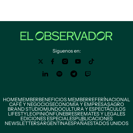
Siguenos en:
HOME
MEMBER
BENEFICIOS MEMBER
REFERÍ
NACIONAL
CAFÉ Y NEGOCIOS
ECONOMÍA Y EMPRESAS
AGRO
BRAND STUDIO
MUNDO
CULTURA Y ESPECTÁCULOS
LIFESTYLE
OPINIÓN
FÚNEBRES
REMATES Y LEGALES
EDICIONES ESPECIALES
PUBLICACIONES
NEWSLETTERS
ARGENTINA
ESPAÑA
ESTADOS UNIDOS