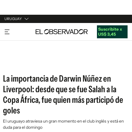
URUGUAY
Suscribite x
URUGUAY
US$ 3,45
ARGENTINA
ESPAÑA
ESTADOS UNIDOS
La importancia de Darwin Núñez en
Liverpool: desde que se fue Salah a la
Copa África, fue quien más participó de
goles
El uruguayo atraviesa un gran momento en el club inglés y está en
duda para el domingo