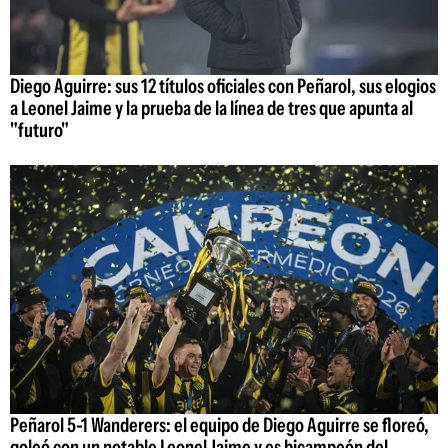
Diego Aguirre: sus 12 títulos oficiales con Peñarol, sus elogios
a Leonel Jaime y la prueba de la línea de tres que apunta al
"futuro"
Peñarol 5-1 Wanderers: el equipo de Diego Aguirre se floreó,
goleó con un notable Leonel Jaime y es bicampeón del