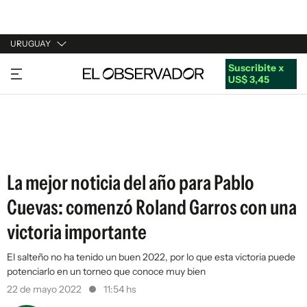
URUGUAY
Suscribite x
URUGUAY
US$ 3,45
ARGENTINA
ESPAÑA
ESTADOS UNIDOS
La mejor noticia del año para Pablo
Cuevas: comenzó Roland Garros con una
victoria importante
El salteño no ha tenido un buen 2022, por lo que esta victoria puede
potenciarlo en un torneo que conoce muy bien
22 de mayo 2022
11:54 hs