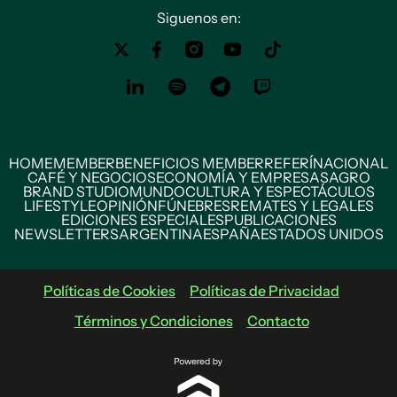
Siguenos en:
HOME
MEMBER
BENEFICIOS MEMBER
REFERÍ
NACIONAL
CAFÉ Y NEGOCIOS
ECONOMÍA Y EMPRESAS
AGRO
BRAND STUDIO
MUNDO
CULTURA Y ESPECTÁCULOS
LIFESTYLE
OPINIÓN
FÚNEBRES
REMATES Y LEGALES
EDICIONES ESPECIALES
PUBLICACIONES
NEWSLETTERS
ARGENTINA
ESPAÑA
ESTADOS UNIDOS
Políticas de Cookies
Políticas de Privacidad
Términos y Condiciones
Contacto