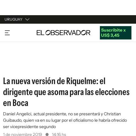
URUGUAY
Suscribite x
URUGUAY
US$ 3,45
ARGENTINA
ESPAÑA
ESTADOS UNIDOS
La nueva versión de Riquelme: el
dirigente que asoma para las elecciones
en Boca
Daniel Angelici, actual presidente, no se presentará y Christian
Guibaudo, quien va en su lugar por el oficialismo le habría ofrecido
ser vicepresidente segundo
1 de noviembre 2019
14:16 hs