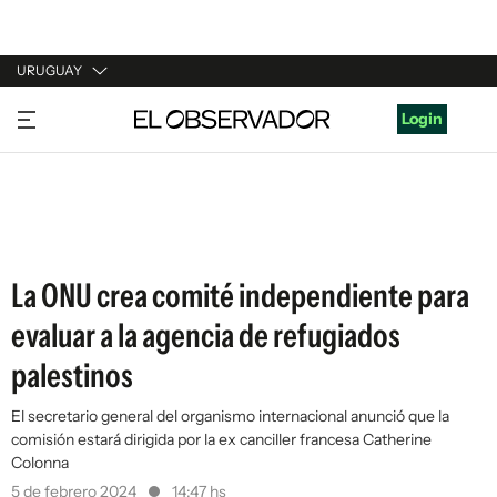
URUGUAY
URUGUAY
Login
ARGENTINA
ESPAÑA
ESTADOS UNIDOS
La ONU crea comité independiente para
evaluar a la agencia de refugiados
palestinos
El secretario general del organismo internacional anunció que la
comisión estará dirigida por la ex canciller francesa Catherine
Colonna
5 de febrero 2024
14:47 hs