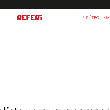
/
FÚTBOL
/ 
Olímpicos
S
tbol
g
ortivo