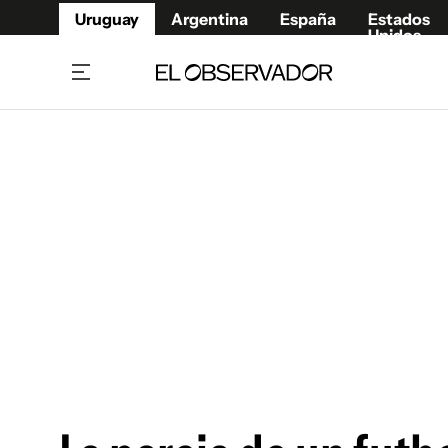
Uruguay
Argentina
España
Estados
Unidos
Home
Juegos 
Referí
Rugby
Fútbol
Básque
Mundial 2026
Tenis
Resultados Deportivos
Runnin
Fútbol internacional
Polidep
Copa Libertadores
Motor