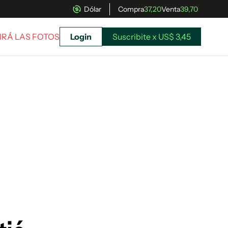
Dólar
Compra
37,20
Venta
39,70
MIRÁ LAS FOTOS
Login
Suscribite x US$ 3,45
uscríbete ahora a El Observador y elegí hasta
donde llegar.
Suscribite x US$ 3,45