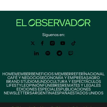
Siguenos en:
HOME
MEMBER
BENEFICIOS MEMBER
REFERÍ
NACIONAL
CAFÉ Y NEGOCIOS
ECONOMÍA Y EMPRESAS
AGRO
BRAND STUDIO
MUNDO
CULTURA Y ESPECTÁCULOS
LIFESTYLE
OPINIÓN
FÚNEBRES
REMATES Y LEGALES
EDICIONES ESPECIALES
PUBLICACIONES
NEWSLETTERS
ARGENTINA
ESPAÑA
ESTADOS UNIDOS