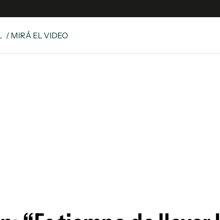
L
/ MIRÁ EL VIDEO
e
S
n
es
Siguenos en:
 y Legales
es especiales
ciones
ters
ina
 Unidos