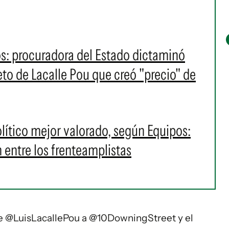
os: procuradora del Estado dictaminó
eto de Lacalle Pou que creó "precio" de
político mejor valorado, según Equipos:
 entre los frenteamplistas
te
@LuisLacallePou
a
@10DowningStreet
y el