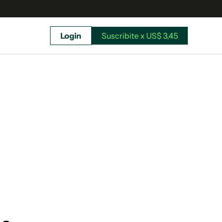
Login
Suscribite x US$ 3,45
uscríbete ahora a El Observador y elegí hasta
donde llegar.
Suscribite x US$ 3,45