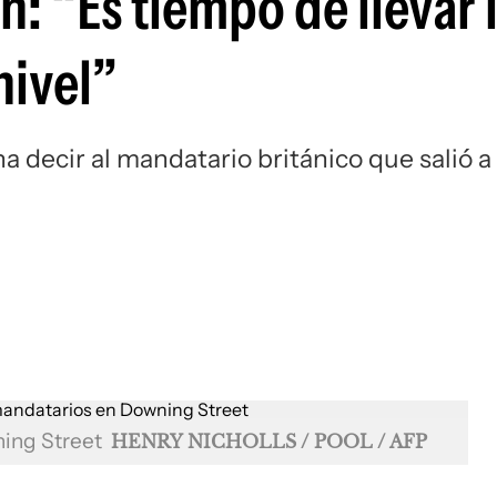
n: “Es tiempo de llevar 
nivel”
a decir al mandatario británico que salió a
ning Street
HENRY NICHOLLS / POOL / AFP