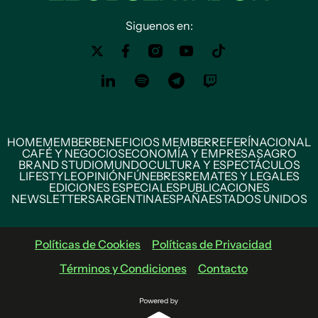
Siguenos en:
HOME
MEMBER
BENEFICIOS MEMBER
REFERÍ
NACIONAL
CAFÉ Y NEGOCIOS
ECONOMÍA Y EMPRESAS
AGRO
BRAND STUDIO
MUNDO
CULTURA Y ESPECTÁCULOS
LIFESTYLE
OPINIÓN
FÚNEBRES
REMATES Y LEGALES
EDICIONES ESPECIALES
PUBLICACIONES
NEWSLETTERS
ARGENTINA
ESPAÑA
ESTADOS UNIDOS
Políticas de Cookies
Políticas de Privacidad
Términos y Condiciones
Contacto