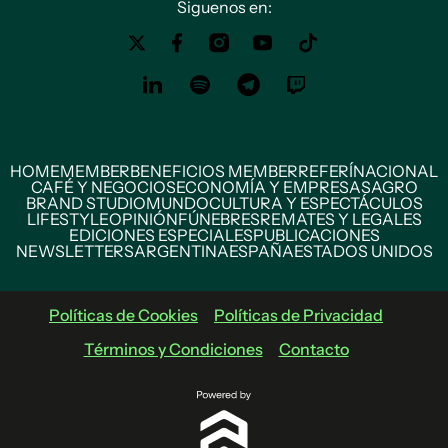
Siguenos en:
HOME
MEMBER
BENEFICIOS MEMBER
REFERÍ
NACIONAL
CAFÉ Y NEGOCIOS
ECONOMÍA Y EMPRESAS
AGRO
BRAND STUDIO
MUNDO
CULTURA Y ESPECTÁCULOS
LIFESTYLE
OPINIÓN
FÚNEBRES
REMATES Y LEGALES
EDICIONES ESPECIALES
PUBLICACIONES
NEWSLETTERS
ARGENTINA
ESPAÑA
ESTADOS UNIDOS
Políticas de Cookies
Políticas de Privacidad
Términos y Condiciones
Contacto