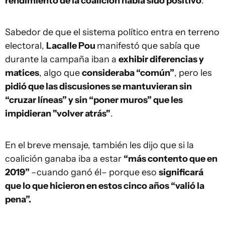
rendimiento de la coalición había sido positivo
.
Sabedor de que el sistema político entra en terreno
electoral,
Lacalle Pou
manifestó que sabía que
durante la campaña iban a
exhibir diferencias y
matices
, algo que
consideraba “común”
, pero les
pidió que las discusiones se mantuvieran sin
“cruzar líneas” y sin “poner muros” que les
impidieran "volver atrás"
.
En el breve mensaje, también les dijo que si la
coalición ganaba iba a estar
“más contento que en
2019”
–cuando ganó él– porque eso
significará
que lo que hicieron en estos cinco años “valió la
pena”.