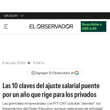
URUGUAY
Suscribite x
URUGUAY
US$ 3,45
ARGENTINA
ESPAÑA
ESTADOS UNIDOS
8 de julio 2020
5:04 hs
Agregar El Observador en
Las 10 claves del ajuste salarial puente
por un año que rige para los privados
Las gremiales empresariales y el PIT-CNT solicitan “atender” los
lineamientos del Poder Ejecutivo, aunque cada grupo de actividad