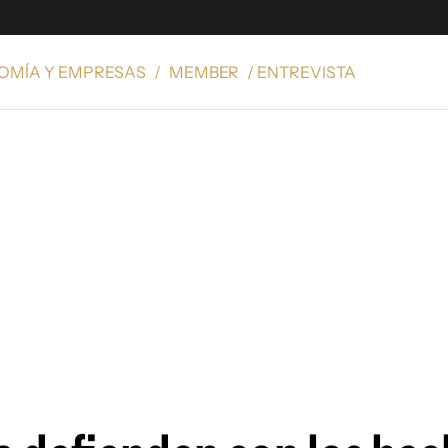
OMÍA Y EMPRESAS
/
MEMBER
/ ENTREVISTA
e
S
n
es
Siguenos en:
 y Legales
es especiales
ciones
ters
ina
 Unidos