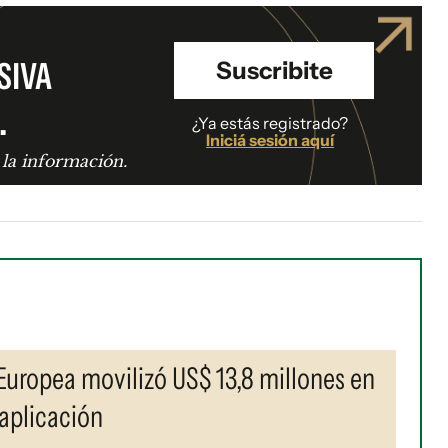
SIVA
Suscribite
.
¿Ya estás registrado?
Iniciá sesión aquí
 la información.
uropea movilizó US$ 13,8 millones en
aplicación