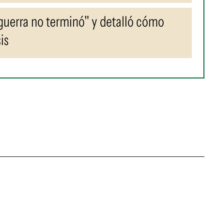
guerra no terminó" y detalló cómo
is