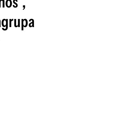
hos”,
 agrupa
r