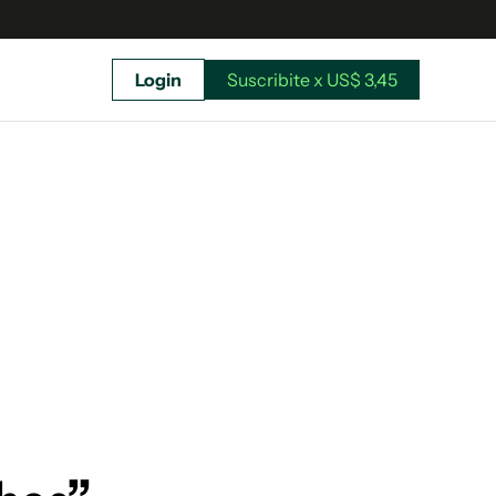
Login
Suscribite x US$ 3,45
uscríbete ahora a El Observador y elegí hasta
donde llegar.
Suscribite x US$ 3,45