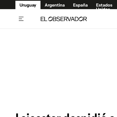
Uruguay
Argentina
España
Estados
Unidos
Home
Juegos 
Referí
Rugby
Fútbol
Básque
Mundial 2026
Tenis
Resultados Deportivos
Runnin
Fútbol internacional
Polidep
Copa Libertadores
Motor