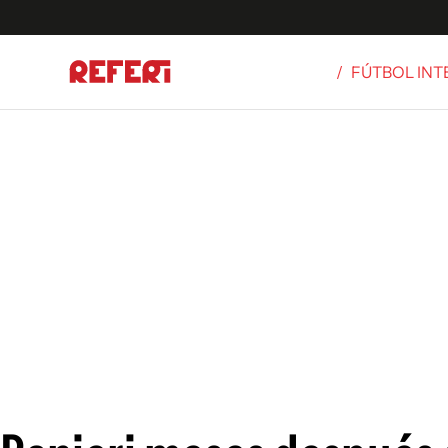
/
FÚTBOL IN
Olímpicos
S
tbol
g
ortivo