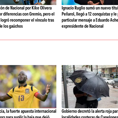
ón de Nacional por Kike Olivera
Ignacio Ruglio sumó un nuevo títu
or diferencias con Gremio, pero el
Peñarol, llegó a 12 conquistas y le
b logró recomponer el vínculo tras
particular mensaje a Eduardo Ache
de los gaúchos
expresidente de Nacional
ia, la fuerte apuesta internacional
Gobierno decretó la alerta roja par
ors para suplir la baja que dejó
localidades costeras de Canelone