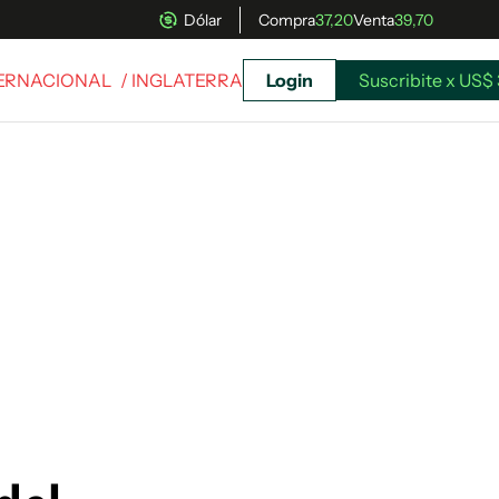
Dólar
Compra
37,20
Venta
39,70
TERNACIONAL
/ INGLATERRA
Login
Suscribite x US$ 
uscríbete ahora a El Observador y elegí hasta
donde llegar.
Suscribite x US$ 3,45