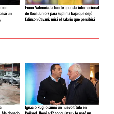
lo en
Enner Valencia, la fuerte apuesta internacional
 pasó un
de Boca Juniors para suplir la baja que dejó
,
Edinson Cavani: mirá el salario que percibirá
a
Ignacio Ruglio sumó un nuevo título en
s, Maldonado
Peñarol, llegó a 12 conquistas y le pasó un