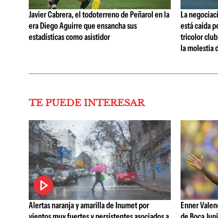
Javier Cabrera, el todoterreno de Peñarol en la
La negociaci
era Diego Aguirre que ensancha sus
está caída p
estadísticas como asistidor
tricolor clu
la molestia 
TE PUEDE INTERESAR
Alertas naranja y amarilla de Inumet por
Enner Valenc
vientos muy fuertes y persistentes asociados a
de Boca Juni