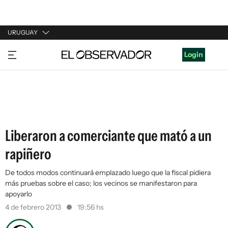
URUGUAY
URUGUAY
Login
ARGENTINA
ESPAÑA
ESTADOS UNIDOS
Liberaron a comerciante que mató a un
rapiñero
De todos modos continuará emplazado luego que la fiscal pidiera
más pruebas sobre el caso; los vecinos se manifestaron para
apoyarlo
4 de febrero 2013
19:56 hs