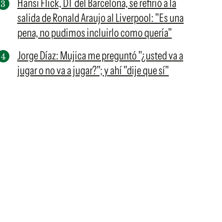
Hansi Flick, DT del Barcelona, se refirió a la
salida de Ronald Araujo al Liverpool: "Es una
pena, no pudimos incluirlo como quería"
Jorge Díaz: Mujica me preguntó "¿usted va a
jugar o no va a jugar?"; y ahí "dije que sí"