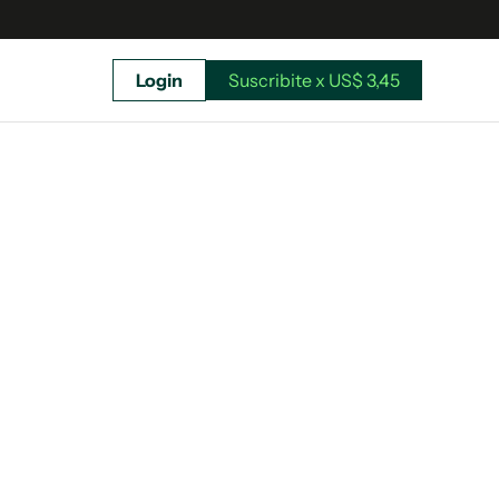
Login
Suscribite x US$ 3,45
uscríbete ahora a El Observador y elegí hasta
donde llegar.
Suscribite x US$ 3,45