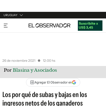
URUGUAY
Suscribite x
URUGUAY
US$ 3,45
ARGENTINA
ESPAÑA
ESTADOS UNIDOS
26 de noviembre 2021
12:00 hs
Por
Blasina y Asociados
Agregar El Observador en
Los por qué de subas y bajas en los
ingresos netos de los ganaderos