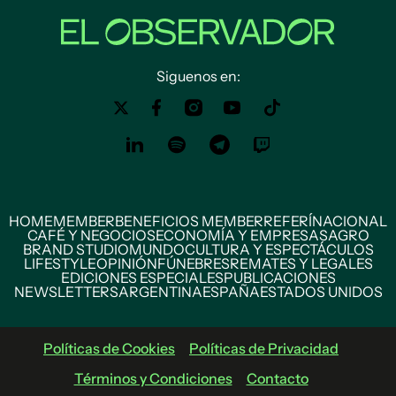
Siguenos en:
HOME
MEMBER
BENEFICIOS MEMBER
REFERÍ
NACIONAL
CAFÉ Y NEGOCIOS
ECONOMÍA Y EMPRESAS
AGRO
BRAND STUDIO
MUNDO
CULTURA Y ESPECTÁCULOS
LIFESTYLE
OPINIÓN
FÚNEBRES
REMATES Y LEGALES
EDICIONES ESPECIALES
PUBLICACIONES
NEWSLETTERS
ARGENTINA
ESPAÑA
ESTADOS UNIDOS
Políticas de Cookies
Políticas de Privacidad
Términos y Condiciones
Contacto