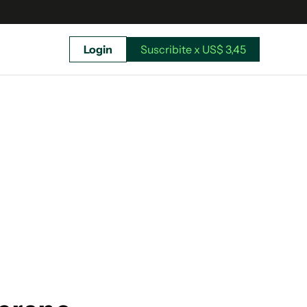
Login
Suscribite x US$ 3,45
uscríbete ahora a El Observador y elegí hasta
donde llegar.
Suscribite x US$ 3,45