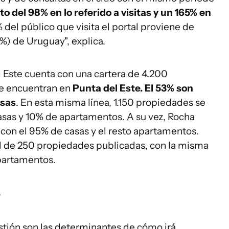
 del 98% en lo referido a visitas y un 165% en
 del público que visita el portal proviene de
9%) de Uruguay", explica.
el Este cuenta con una cartera de 4.200
se encuentran en
Punta del Este. El 53% son
asas
. En esta misma línea, 1.150 propiedades se
casas y 10% de apartamentos. A su vez, Rocha
con el 95% de casas y el resto apartamentos.
al de 250 propiedades publicadas, con la misma
apartamentos.
o
stión son las determinantes de cómo irá