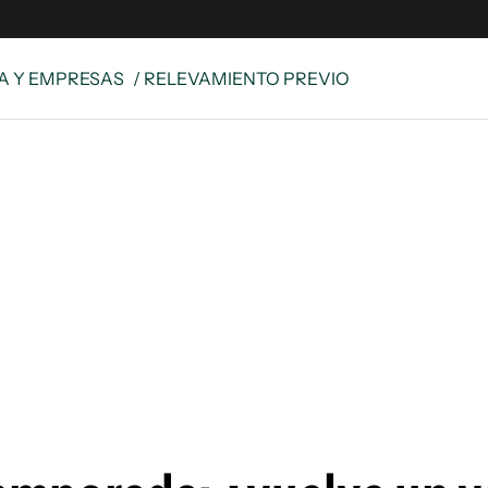
A Y EMPRESAS
/ RELEVAMIENTO PREVIO
e
S
n
es
Siguenos en:
 y Legales
es especiales
ciones
ters
ina
 Unidos