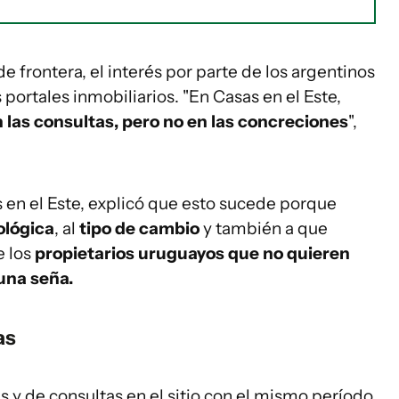
de frontera, el interés por parte de los argentinos
portales inmobiliarios. "En Casas en el Este,
 las consultas, pero no en las concreciones
",
 en el Este, explicó que esto sucede porque
ológica
, al
tipo de cambio
y también a que
 los
propietarios uruguayos que no quieren
una seña.
as
s y de consultas en el sitio con el mismo período