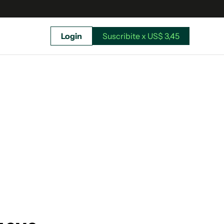
Login
Suscribite x US$ 3,45
uscríbete ahora a El Observador y elegí hasta
donde llegar.
Suscribite x US$ 3,45