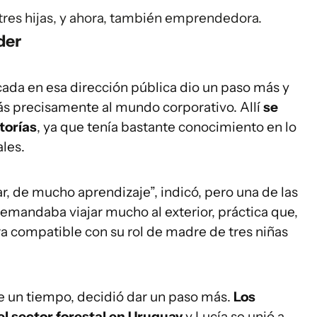
res hijas, y ahora, también emprendedora.
der
ada en esa dirección pública dio un paso más y
 más precisamente al mundo corporativo. Allí
se
torías
, ya que tenía bastante conocimiento en lo
les.
r, de mucho aprendizaje”, indicó, pero una de las
demandaba viajar mucho al exterior, práctica que,
era compatible con su rol de madre de tres niñas
e un tiempo, decidió dar un paso más.
Los
el sector forestal en Uruguay
y Lucía se unió a