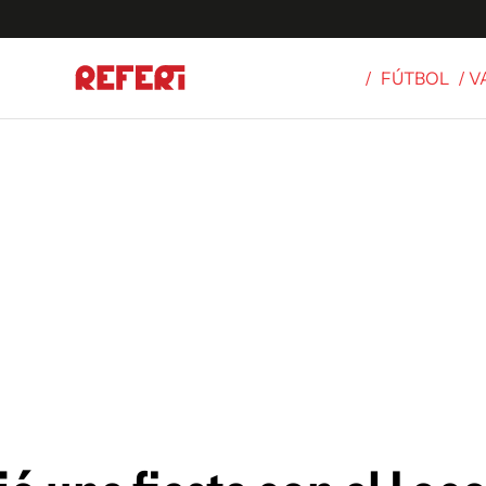
/
FÚTBOL
/ 
Olímpicos
S
tbol
g
ortivo