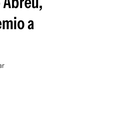
o Abreu,
guenos en:
emio a
ar