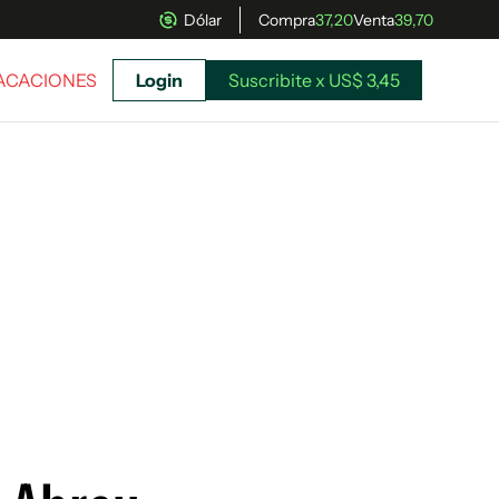
Dólar
Compra
37,20
Venta
39,70
VACACIONES
Login
Suscribite x US$ 3,45
uscríbete ahora a El Observador y elegí hasta
donde llegar.
Suscribite x US$ 3,45