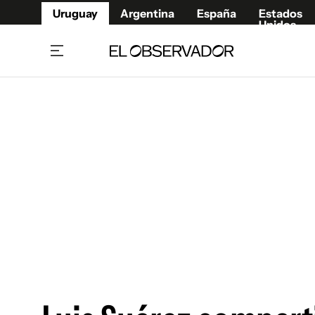
Uruguay
Argentina
España
Estados
Unidos
Home
Juegos 
Referí
Rugby
Fútbol
Básque
Mundial 2026
Tenis
Resultados Deportivos
Runnin
Fútbol internacional
Polidep
Copa Libertadores
Motor