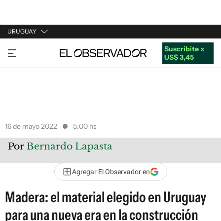
URUGUAY
Suscribite x
URUGUAY
US$ 3,45
ARGENTINA
ESPAÑA
ESTADOS UNIDOS
16 de mayo 2022
5:00 hs
Por
Bernardo Lapasta
Agregar El Observador en
Madera: el material elegido en Uruguay
para una nueva era en la construcción