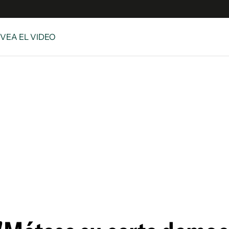
 VEA EL VIDEO
e
S
n
es
Siguenos en:
 y Legales
es especiales
ciones
ters
ina
 Unidos