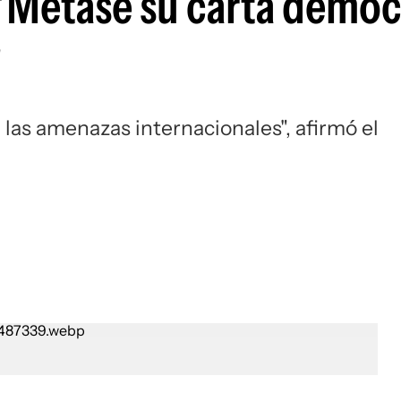
"Métase su carta democ
"
a las amenazas internacionales", afirmó el