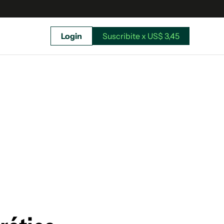
Login
Suscribite x US$ 3,45
uscríbete ahora a El Observador y elegí hasta
donde llegar.
Suscribite x US$ 3,45