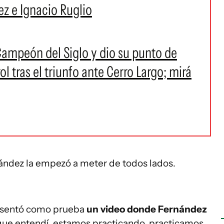
ez e Ignacio Ruglio
Campeón del Siglo y dio su punto de
ol tras el triunfo ante Cerro Largo; mirá
ández la empezó a meter de todos lados.
resentó como prueba
un video donde Fernández
 que entendí, estamos practicando, practicamos