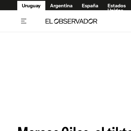
Uruguay
Argentina
España
Estados
Unidos
Home
Juegos 
Referí
Rugby
Fútbol
Básque
Mundial 2026
Tenis
Resultados Deportivos
Runnin
Fútbol internacional
Polidep
Copa Libertadores
Motor