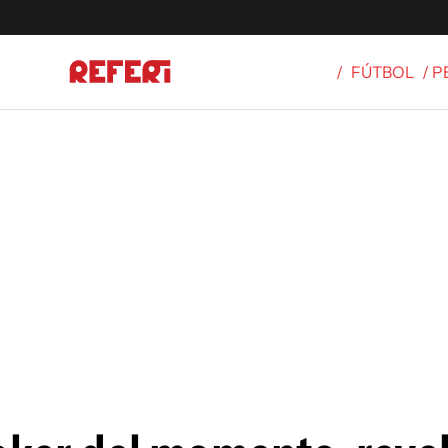
/
FÚTBOL
/ 
Olímpicos
S
tbol
g
ortivo