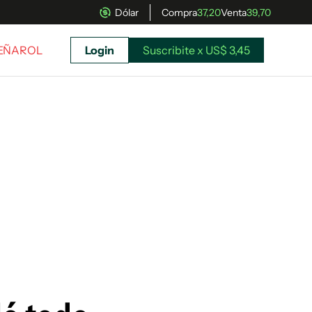
Dólar
Compra
37,20
Venta
39,70
PEÑAROL
Login
Suscribite x US$ 3,45
uscríbete ahora a El Observador y elegí hasta
donde llegar.
Suscribite x US$ 3,45