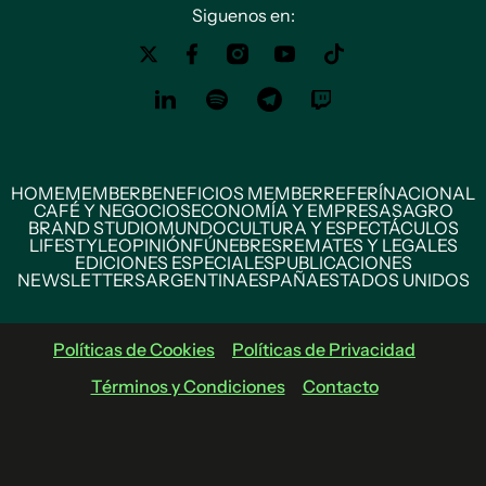
Siguenos en:
HOME
MEMBER
BENEFICIOS MEMBER
REFERÍ
NACIONAL
CAFÉ Y NEGOCIOS
ECONOMÍA Y EMPRESAS
AGRO
BRAND STUDIO
MUNDO
CULTURA Y ESPECTÁCULOS
LIFESTYLE
OPINIÓN
FÚNEBRES
REMATES Y LEGALES
EDICIONES ESPECIALES
PUBLICACIONES
NEWSLETTERS
ARGENTINA
ESPAÑA
ESTADOS UNIDOS
Políticas de Cookies
Políticas de Privacidad
Términos y Condiciones
Contacto