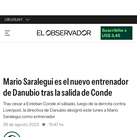
URUGUAY
Suscribite x
URUGUAY
US$ 3,45
ARGENTINA
ESPAÑA
ESTADOS UNIDOS
Mario Saralegui es el nuevo entrenador
de Danubio tras la salida de Conde
Tras cesar a Esteban Conde el sábado, luego de la derrota contra
Liverpool, la directiva de Danubio designó este lunes a Mario
Saralegui como entrenador
28 de agosto 2023
15:47 hs