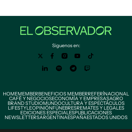
Siguenos en:
HOME
MEMBER
BENEFICIOS MEMBER
REFERÍ
NACIONAL
CAFÉ Y NEGOCIOS
ECONOMÍA Y EMPRESAS
AGRO
BRAND STUDIO
MUNDO
CULTURA Y ESPECTÁCULOS
LIFESTYLE
OPINIÓN
FÚNEBRES
REMATES Y LEGALES
EDICIONES ESPECIALES
PUBLICACIONES
NEWSLETTERS
ARGENTINA
ESPAÑA
ESTADOS UNIDOS