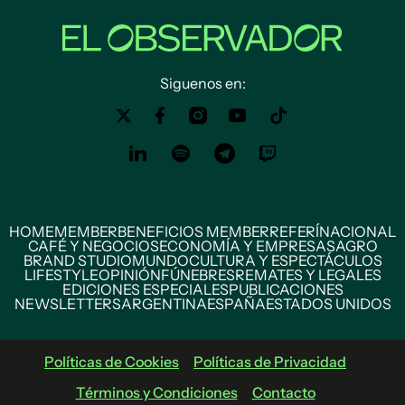
Siguenos en:
HOME
MEMBER
BENEFICIOS MEMBER
REFERÍ
NACIONAL
CAFÉ Y NEGOCIOS
ECONOMÍA Y EMPRESAS
AGRO
BRAND STUDIO
MUNDO
CULTURA Y ESPECTÁCULOS
LIFESTYLE
OPINIÓN
FÚNEBRES
REMATES Y LEGALES
EDICIONES ESPECIALES
PUBLICACIONES
NEWSLETTERS
ARGENTINA
ESPAÑA
ESTADOS UNIDOS
Políticas de Cookies
Políticas de Privacidad
Términos y Condiciones
Contacto