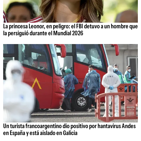
La princesa Leonor, en peligro: el FBI detuvo a un hombre que
la persiguió durante el Mundial 2026
Un turista francoargentino dio positivo por hantavirus Andes
en España y está aislado en Galicia