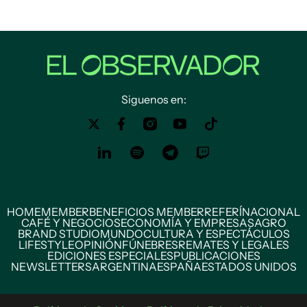
Siguenos en:
HOME
MEMBER
BENEFICIOS MEMBER
REFERÍ
NACIONAL
CAFÉ Y NEGOCIOS
ECONOMÍA Y EMPRESAS
AGRO
BRAND STUDIO
MUNDO
CULTURA Y ESPECTÁCULOS
LIFESTYLE
OPINIÓN
FÚNEBRES
REMATES Y LEGALES
EDICIONES ESPECIALES
PUBLICACIONES
NEWSLETTERS
ARGENTINA
ESPAÑA
ESTADOS UNIDOS