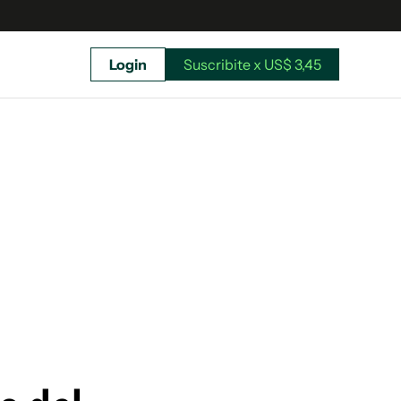
Login
Suscribite x US$ 3,45
uscríbete ahora a El Observador y elegí hasta
donde llegar.
Suscribite x US$ 3,45