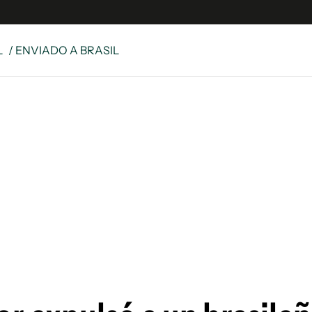
L
/ ENVIADO A BRASIL
e
S
n
es
Siguenos en:
 y Legales
es especiales
ciones
ters
ina
 Unidos