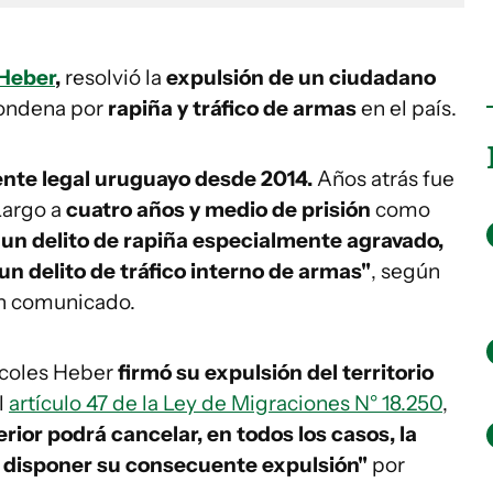
 Heber
,
resolvió la
expulsión de un ciudadano
ondena por
rapiña y tráfico de armas
en el país.
ente legal uruguayo desde 2014.
Años atrás fue
Largo a
cuatro años y medio de prisión
como
un delito de rapiña especialmente agravado,
un delito de tráfico interno de armas"
, según
 un comunicado.
rcoles Heber
firmó su expulsión del territorio
l
artículo 47 de la Ley de Migraciones N° 18.250
,
terior podrá cancelar, en todos los casos, la
y disponer su consecuente expulsión"
por