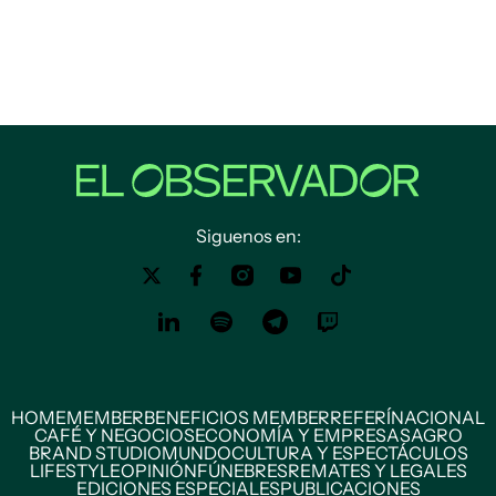
Siguenos en:
HOME
MEMBER
BENEFICIOS MEMBER
REFERÍ
NACIONAL
CAFÉ Y NEGOCIOS
ECONOMÍA Y EMPRESAS
AGRO
BRAND STUDIO
MUNDO
CULTURA Y ESPECTÁCULOS
LIFESTYLE
OPINIÓN
FÚNEBRES
REMATES Y LEGALES
EDICIONES ESPECIALES
PUBLICACIONES