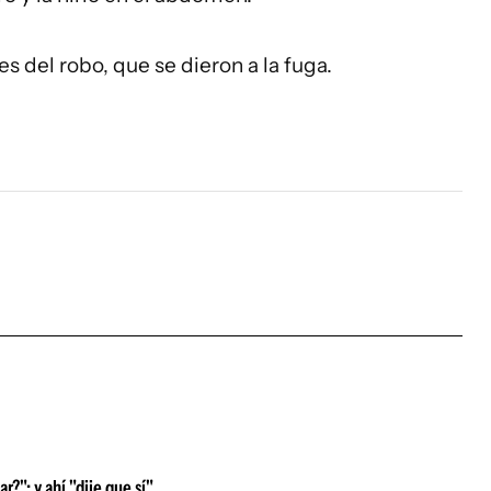
es del robo, que se dieron a la fuga.
r?"; y ahí "dije que sí"