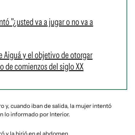
tó "¿usted va a jugar o no va a
de Aiguá y el objetivo de otorgar
ho de comienzos del siglo XX
o y, cuando iban de salida, la mujer intentó
ún lo informado por Interior.
ó y la hirió en el abdomen.