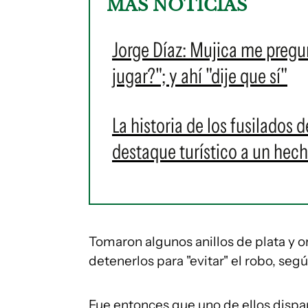
MÁS NOTICIAS
Jorge Díaz: Mujica me pregun
jugar?"; y ahí "dije que sí"
La historia de los fusilados 
destaque turístico a un hec
Tomaron algunos anillos de plata y or
detenerlos para "evitar" el robo, seg
Fue entonces que uno de ellos dispar