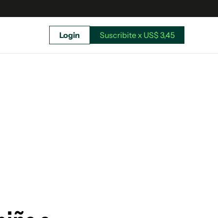
Login
Suscribite x US$ 3,45
uscríbete ahora a El Observador y elegí hasta
donde llegar.
Suscribite x US$ 3,45